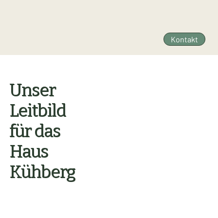
Kontakt
Unser
Unser
Leitbild
Leitbild
für das
für das
Haus
Haus
Kühberg
Kühberg