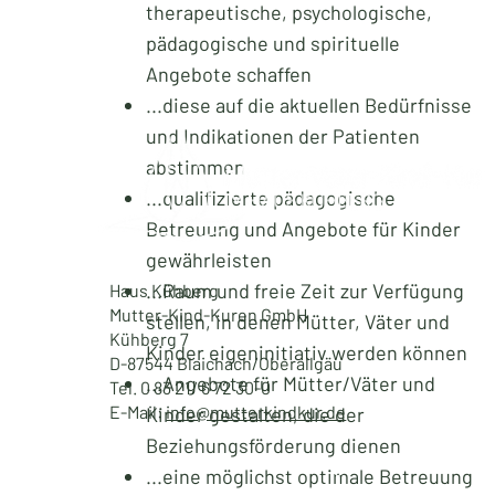
therapeutische, psychologische,
pädagogische und spirituelle
Angebote schaffen
...diese auf die aktuellen Bedürfnisse
und Indikationen der Patienten
abstimmen
...qualifizierte pädagogische
Betreuung und Angebote für Kinder
gewährleisten
...Raum und freie Zeit zur Verfügung
Haus Kühberg
Mutter-Kind-Kuren GmbH
stellen, in denen Mütter, Väter und
Kühberg 7
Kinder eigeninitiativ werden können
D-87544 Blaichach/Oberallgäu
...Angebote für Mütter/Väter und
Tel. 0 83 21/ 6 72 30-0
E-Mail:
info@mutterkindkur.de
Kinder gestalten, die der
Beziehungsförderung dienen
Start
Unser Haus
...eine möglichst optimale Betreuung