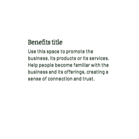
Benefits title
Benefits title
Use this space to promote the
Use this space to promote the
business, its products or its services.
business, its products or its services.
Help people become familiar with the
Help people become familiar with the
business and its offerings, creating a
business and its offerings, creating a
sense of connection and trust.
sense of connection and trust.