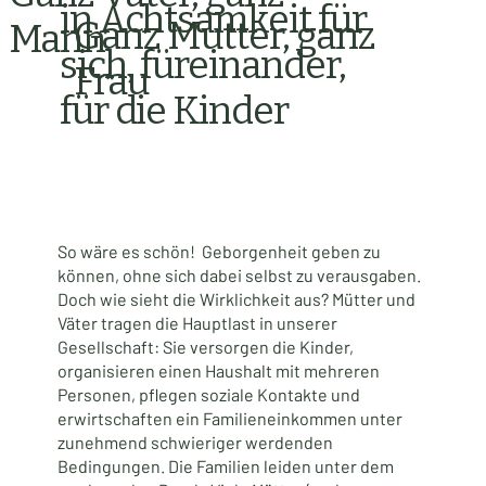
in Achtsamkeit für
Ganz Mutter, ganz
Mann
sich, füreinander,
Frau
für die Kinder
So wäre es schön! Geborgenheit geben zu
können, ohne sich dabei selbst zu verausgaben.
Doch wie sieht die Wirklichkeit aus? Mütter und
Väter tragen die Hauptlast in unserer
Gesellschaft: Sie versorgen die Kinder,
organisieren einen Haushalt mit mehreren
Personen, pflegen soziale Kontakte und
erwirtschaften ein Familieneinkommen unter
zunehmend schwieriger werdenden
Bedingungen. Die Familien leiden unter dem